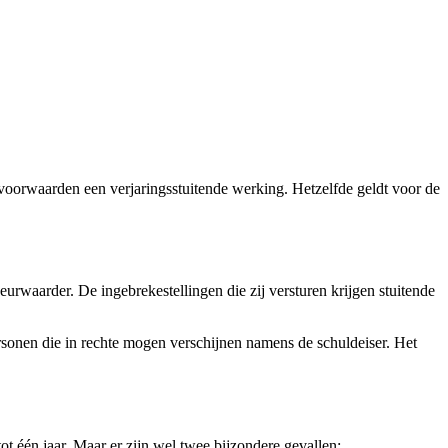
e voorwaarden een verjaringsstuitende werking. Hetzelfde geldt voor de
urwaarder. De ingebrekestellingen die zij versturen krijgen stuitende
sonen die in rechte mogen verschijnen namens de schuldeiser. Het
ot één jaar. Maar er zijn wel twee bijzondere gevallen: